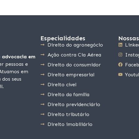
Especialidades
Nossas
Direito do agronegócio
Linke
Ação contra Cia Aérea
Inst
e advocacia em
r pessoas e
Direito do consumidor
Face
. Atuamos em
Direito empresarial
Youtu
a dos seus
Direito cível
l.
Direito da família
Direito previdenciário
Direito tributário
Direito imobiliário